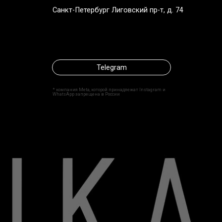
Telegram
* компания Meta, которой принадлежат Instagram и
WhatsApp запрещена в России