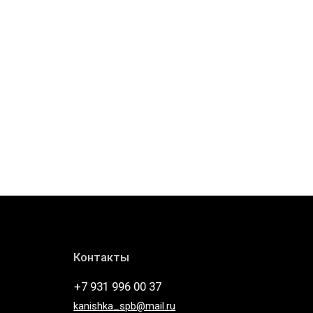
Контакты
+7 931 996 00 37
kanishka_spb@mail.ru
Санкт-Петербург Лиговский пр-т, д. 74