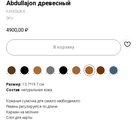
Abdullajon древесный
KANISШKA
SKU:
4900,00
₽
В корзину
⬤
⬤
⬤
⬤
⬤
⬤
⬤
⬤
⬤
Размер:
13.7*19.7 см
Состав:
натуральная кожа
Кожаная сумочка для самого необходимого
Ремень регулируется по длине
Карман на молнии
Слот для карты