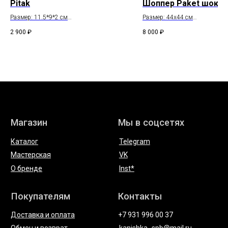
Pitak
Шоппер Paket шоко
Telegram
Размер: 11.5*9*2 см
Размер: 44x44 см
Состав: натуральная кожа
Состав: натуральная кожа
* компания Meta, которой принадлежат Instagram и WhatsApp
2 900
₽
8 000
₽
запрещена в России