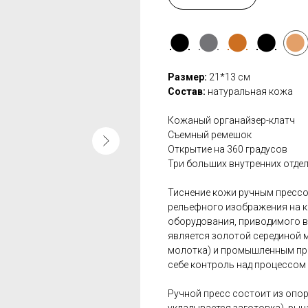
⬤
⬤
⬤
⬤
⬤
Размер:
21*13 см
Состав:
натуральная кожа
Кожаный органайзер-клатч
Съемный ремешок
Открытие на 360 градусов
Три больших внутренних отдел
Тиснение кожи ручным прессо
рельефного изображения на к
оборудования, приводимого в
является золотой серединой
молотка) и промышленным про
себе контроль над процессом
Ручной пресс состоит из опор