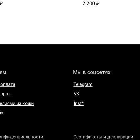
₽
2 200
₽
Мы в соцсетях
Telegram
VK
 из кожи
Inst*
нциальности
Сертификаты и декларации
соглашение
Редизайн сайта