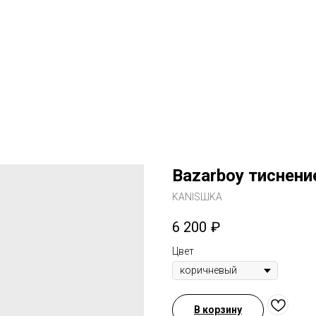
Bazarboy тиснени
KANISШKA
6 200
₽
Цвет
В корзину