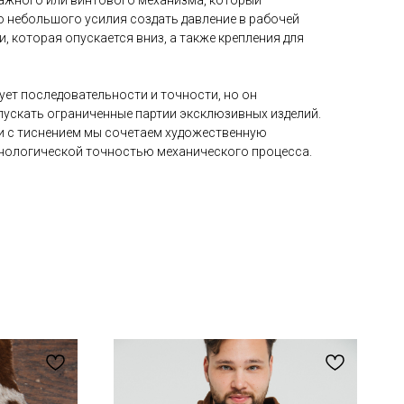
чажного или винтового механизма, который
 небольшого усилия создать давление в рабочей
, которая опускается вниз, а также крепления для
ует последовательности и точности, но он
пускать ограниченные партии эксклюзивных изделий.
жи с тиснением мы сочетаем художественную
хнологической точностью механического процесса.