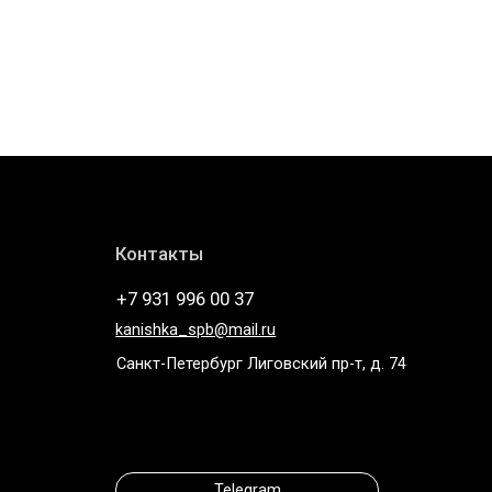
Контакты
+7 931 996 00 37
kanishka_spb@mail.ru
Санкт-Петербург Лиговский пр-т, д. 74
Telegram
* компания Meta, которой принадлежат Instagram и
WhatsApp запрещена в России