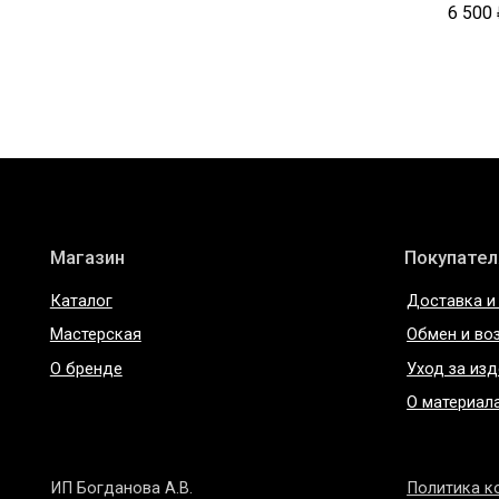
6 500
Магазин
Покупателям
Каталог
Доставка и оплата
Мастерская
Обмен и возврат
О бренде
Уход за изделиями
О материалах
ИП Богданова А.В.
Политика конфиде
ОГРНИП 307 7847 081 00060
Пользовательское 
ИНН 78 102 079 6336
Договор оферты