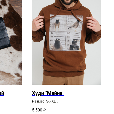
ий
Худи "Майна"
Размер: S-XXL
Состав: хлопок 100%
5 500
₽