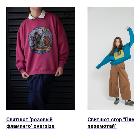
Покупателям
Контакты
Доставка и оплата
+7 931 996 00 37
Обмен и возврат
kanishka_spb@mail.ru
Уход за изделиями
Санкт-Петербург
из кожи
Лиговский пр-т, д. 74
О материалах
ИП Богданова А.В.
Политика конфиденциальности
ОГРНИП 307 7847 081 00060
Пользовательское соглашение
ИНН 78 102 079 6336
Договор оферты
Сертификаты и декларации
Редизайн сайта
Telegram
* компания Meta, которой принадлежат Instagram и WhatsApp
запрещена в России
Свитшот ‘розовый
Свитшот crop "Пленк
фламинго’ oversize
перемотай"