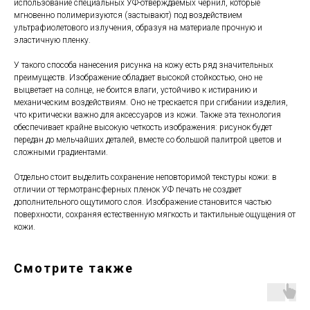
использование специальных УФ-отверждаемых чернил, которые
мгновенно полимеризуются (застывают) под воздействием
ультрафиолетового излучения, образуя на материале прочную и
эластичную пленку.
У такого способа нанесения рисунка на кожу есть ряд значительных
преимуществ. Изображение обладает высокой стойкостью, оно не
выцветает на солнце, не боится влаги, устойчиво к истиранию и
механическим воздействиям. Оно не трескается при сгибании изделия,
что критически важно для аксессуаров из кожи. Также эта технология
обеспечивает крайне высокую четкость изображения: рисунок будет
передан до мельчайших деталей, вместе со большой палитрой цветов и
сложными градиентами.
Отдельно стоит выделить сохранение неповторимой текстуры кожи: в
отличии от термотрансферных пленок УФ печать не создает
дополнительного ощутимого слоя. Изображение становится частью
поверхности, сохраняя естественную мягкость и тактильные ощущения от
кожи.
Магазин
Мы в соцсетях
Смотрите также
Каталог
Telegram
Мастерская
VK
О бренде
Inst*