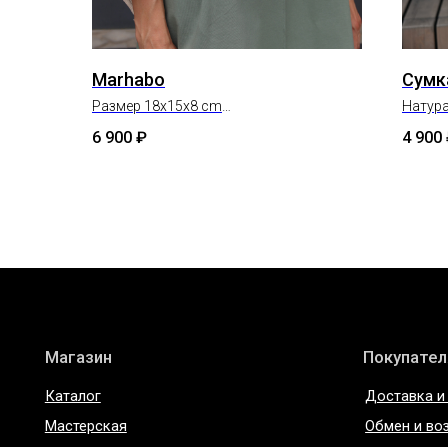
Marhabo
Сумк
Размер 18x15x8 cm
Натур
Состав: натуральная кожа
Размер
6 900
₽
4 900
Магазин
Покупателям
Каталог
Доставка и оплата
Мастерская
Обмен и возврат
О бренде
Уход за изделиями
О материалах
ИП Богданова А.В.
Политика конфиде
ОГРНИП 307 7847 081 00060
Пользовательское 
ИНН 78 102 079 6336
Договор оферты