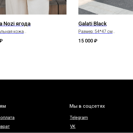
а Nozi ягода
Galati Black
альная кожа
Размер: 54*47 см
: 13,5 х 20 см
Состав: натуральная кожа
₽
15 000
₽
Мы в соцсетях
Telegram
VK
 из кожи
Inst*
нциальности
Сертификаты и декларации
соглашение
Редизайн сайта