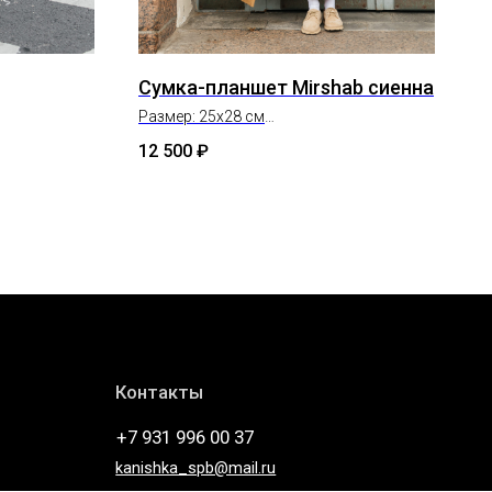
Сумка-планшет Mirshab сиенна
Размер: 25х28 см
Состав: натуральная кожа
12 500
₽
Контакты
+7 931 996 00 37
kanishka_spb@mail.ru
Санкт-Петербург Лиговский пр-т, д. 74
Telegram
* компания Meta, которой принадлежат Instagram и
WhatsApp запрещена в России