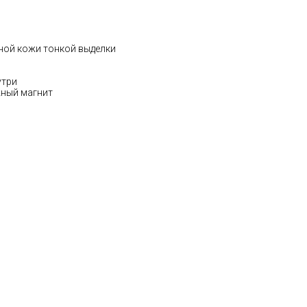
ной кожи тонкой выделки
утри
жный магнит