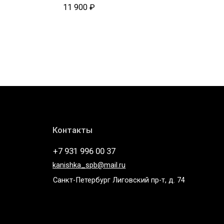
Состав: натуральная кожа
11 900
₽
ок
Контакты
+7 931 996 00 37
kanishka_spb@mail.ru
Санкт-Петербург Лиговский пр-т, д. 74
Telegram
* компания Meta, которой принадлежат Instagram и
WhatsApp запрещена в России