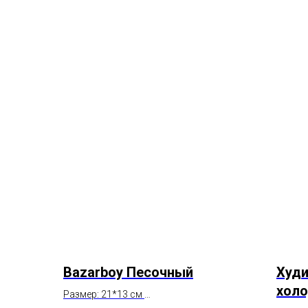
Bazarboy Песочный
Худи
хол
Размер: 21*13 см