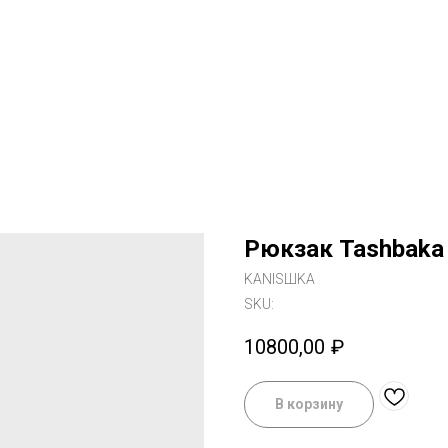
Рюкзак Tashbaka 
KANISШKA
SKU:
10800,00
₽
В корзину