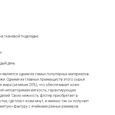
а тканевой подкладке.
и
дый день.
и является одним из самых популярных материалов
ожи. Одними из главных преимуществ этого сырья
 жира (не менее 20%), что обеспечивает коже
е её неповторимая мягкость, гарантирующая
делий. Свою нежность флотер приобретает в
тки, где пласт кожи мнут, и именно так он получает
«мятую» фактуру с ячейками разных размеров.