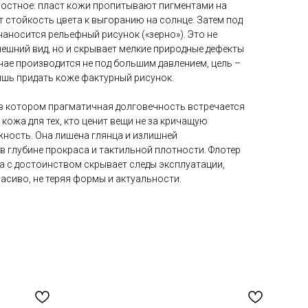
остное: пласт кожи пропитывают пигментами на
т стойкость цвета к выгоранию на солнце. Затем под
аносится рельефный рисунок («зерно»). Это не
ешний вид, но и скрывает мелкие природные дефекты
чае производится не под большим давлением, цель –
лишь придать коже фактурный рисунок.
 в котором прагматичная долговечность встречается
кожа для тех, кто ценит вещи не за кричащую
ёжность. Она лишена глянца и излишней
 в глубине прокраса и тактильной плотности. Флотер
ра с достоинством скрывает следы эксплуатации,
асиво, не теряя формы и актуальности.