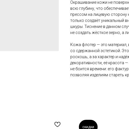
Окрашивание кожи не поверхн
всю глубину, что обеспечивае
прессом на лицевую сторону н
только создаёт уникальный вн
шкуры. Тиснение в данном слу
не создать жёсткое зерно, а 
Кожа флотер — это материал,
со сдержанной эстетикой. Это 
роскошь, а за характер и над
декоративности, её красота —
не боится времени: его факту
позволяя изделиям стареть кр
скидки