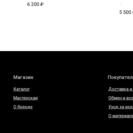
Состав: натуральная кожа
6 200
₽
Состав
Магазин
Покупателям
5 500
Каталог
Доставка и оплата
Мастерская
Обмен и возврат
О бренде
Уход за изделиями
О материалах
ИП Богданова А.В.
Политика конфиде
ОГРНИП 307 7847 081 00060
Пользовательское 
ИНН 78 102 079 6336
Договор оферты