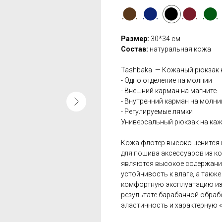
⬤
⬤
⬤
⬤
⬤
Размер:
30*34 см
Состав:
натуральная кожа
Tashbaka — Кожаный рюкзак н
- Одно отделение на молнии
- Внешний карман на магните
- Внутренний карман на молни
- Регулируемые лямки
Универсальный рюкзак на каж
Кожа флотер высоко ценится 
для пошива аксессуаров из к
являются высокое содержание
устойчивость к влаге, а такж
комфортную эксплуатацию из
результате барабанной обрабо
эластичность и характерную 