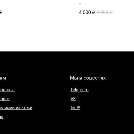
: хлопок 100%
Состав: натуральный хлоп
Мы в соцсетях
₽
4 000
₽
4 900
₽
Telegram
VK
 из кожи
Inst*
нциальности
Сертификаты и декларации
соглашение
Редизайн сайта