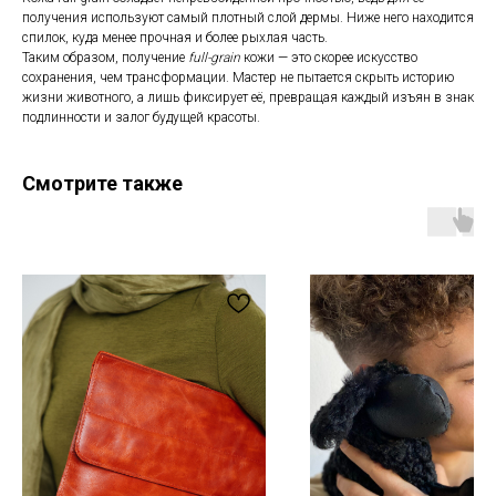
получения используют самый плотный слой дермы. Ниже него находится
спилок, куда менее прочная и более рыхлая часть.
Таким образом, получение
full-grain
кожи — это скорее искусство
сохранения, чем трансформации. Мастер не пытается скрыть историю
жизни животного, а лишь фиксирует её, превращая каждый изъян в знак
Магазин
Мы в соцсетях
подлинности и залог будущей красоты.
Каталог
Telegram
Мастерская
VK
О бренде
Inst*
Смотрите также
Покупателям
Контакты
Доставка и оплата
+7 931 996 00 37
Обмен и возврат
kanishka_spb@mail.ru
Уход за изделиями
Санкт-Петербург
из кожи
Лиговский пр-т, д. 74
О материалах
ИП Богданова А.В.
Политика конфиденциальности
ОГРНИП 307 7847 081 00060
Пользовательское соглашение
ИНН 78 102 079 6336
Договор оферты
Сертификаты и декларации
Редизайн сайта