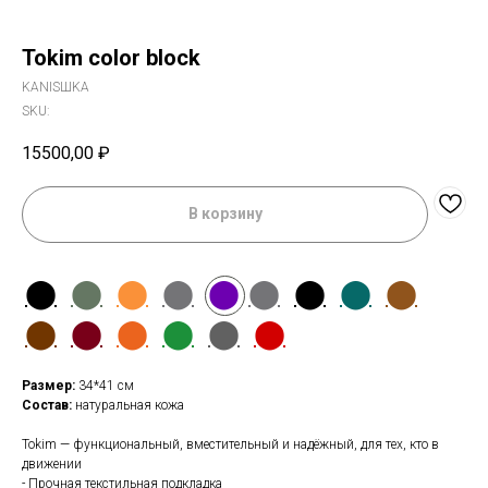
Tokim color block
KANISШKA
SKU:
15500,00
₽
В корзину
⬤
⬤
⬤
⬤
⬤
⬤
⬤
⬤
⬤
⬤
⬤
⬤
⬤
⬤
⬤
Размер:
34*41 см
Состав:
натуральная кожа
Tokim — функциональный, вместительный и надёжный, для тех, кто в
движении
- Прочная текстильная подкладка