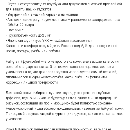
- Отдельное отделение для ноутбука или документов с мягкой прослойкой
для защиты ваших гаджетов
- Внутренний и внешний карманы на молнии
- Анатомические регулируемые лямки — равномерно распределяют вес
- Объём: 22 литра
- Вес: 650 г
- Грузоподъёмность до 25 кг
- Японская фурнитура YKK — надёжная и долговечная
Качество и комфорт каждый день. Рюкзак подойдёт для повседневной
носки, поездок, учёбы или работы.
Full-grain (фул-грейн) — это не просто вид кожи, а её высшая категория,
золотой стандарт качества. Этот термин означает «цельное зерно» и
указывает на то, что для производства используется самый верхний,
плотный слой шкуры животного без какой-либо шлифовки или
коррекции лицевой поверхности.
Для такой кожи выбирают лучшие шкуры, у которых нет глубоких
дефектов, ведь они никак не будут удаляться, уникальный природный
рисунок, состоящий из пор и морщинок будет полностью сохранен.
Невозможно найти два абсолютно одинаковых изделия из
full-grain
кожи.
Природный рисунок каждой шкуры индивидуален, как отпечатки пальцев
у человека.
Кожа full-grain обладает непревзойденной прочностью, ведь для её