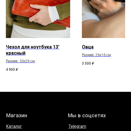
Telegram
* компания Meta, которой принадлежат Instagram и WhatsApp
запрещена в России
Чехол для ноутбука 13'
Овца
красный
Размер: 26х16 см
Состав: натуральная кожа,
Размер: 33х29 см
3 500
₽
натуральный мех
Состав: натуральная кожа
4 900
₽