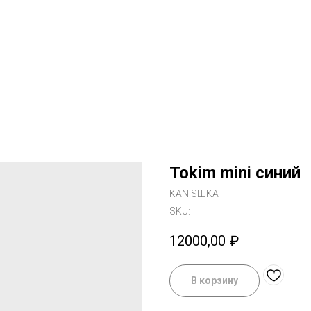
Tokim mini синий
KANISШKA
SKU:
12000,00
₽
В корзину