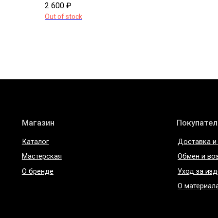
2 600
₽
Магазин
Покупателям
Out of stock
Каталог
Доставка и оплата
Мастерская
Обмен и возврат
О бренде
Уход за изделиями
О материалах
ИП Богданова А.В.
Политика конфиде
ОГРНИП 307 7847 081 00060
Пользовательское 
ИНН 78 102 079 6336
Договор оферты