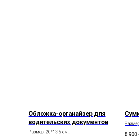
Обложка-органайзер для
Сумк
водительских документов
Размер
Состав
Размер: 20*13,5 см
8 900
Состав: натуральная кожа