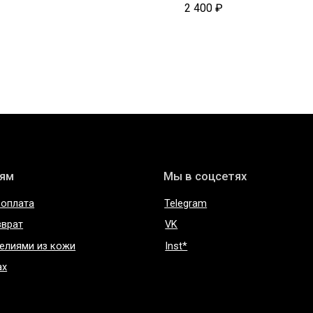
2 400
₽
Мы в соцсетях
Telegram
VK
 из кожи
Inst*
нциальности
Сертификаты и декларации
соглашение
Редизайн сайта