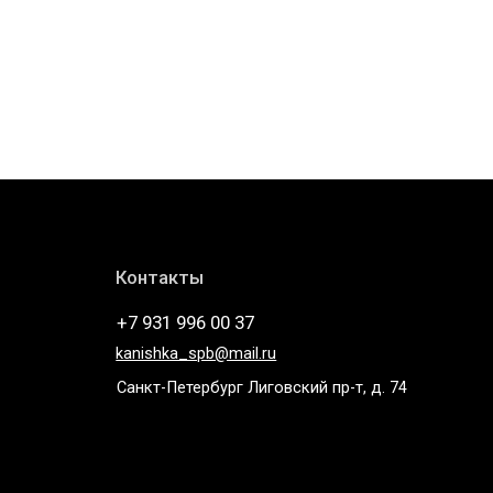
Контакты
+7 931 996 00 37
kanishka_spb@mail.ru
Санкт-Петербург Лиговский пр-т, д. 74
Telegram
* компания Meta, которой принадлежат Instagram и
WhatsApp запрещена в России