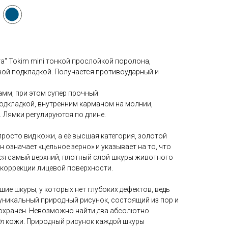
⬤
а" Tokim mini тонкой прослойкой поролона,
вой подкладкой. Получается противоударный и
рамм, при этом супер прочный
одкладкой, внутренним карманом на молнии,
 Лямки регулируются по длине.
е просто вид кожи, а её высшая категория, золотой
н означает «цельное зерно» и указывает на то, что
ся самый верхний, плотный слой шкуры животного
 коррекции лицевой поверхности.
ие шкуры, у которых нет глубоких дефектов, ведь
, уникальный природный рисунок, состоящий из пор и
охранен. Невозможно найти два абсолютно
in
кожи. Природный рисунок каждой шкуры