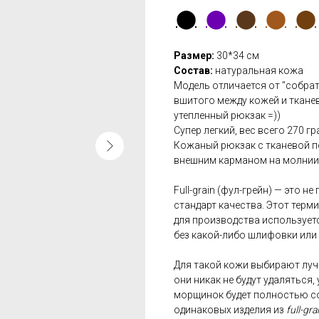
⬤
⬤
⬤
⬤
⬤
Размер:
30*34 см
Состав:
натуральная кожа
Модель отличается от "собрат
вшитого между кожей и ткане
утепленный рюкзак =))
Супер легкий, вес всего 270 г
Кожаный рюкзак с тканевой п
внешним карманом на молнии.
Full-grain (фул-грейн) — это н
стандарт качества. Этот терми
для производства использует
без какой-либо шлифовки или
Для такой кожи выбирают лучш
они никак не будут удаляться
морщинок будет полностью с
одинаковых изделия из
full-gra