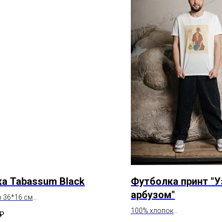
а Tabassum Black
Футболка принт "У
арбузом"
 36*16 см
: натуральная кожа
100% хлопок
₽