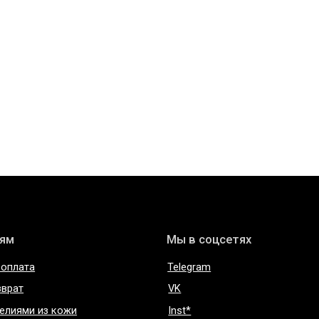
Мы в соцсетях
Telegram
VK
 из кожи
Inst*
нциальности
Сертификаты и декларации
соглашение
Редизайн сайта