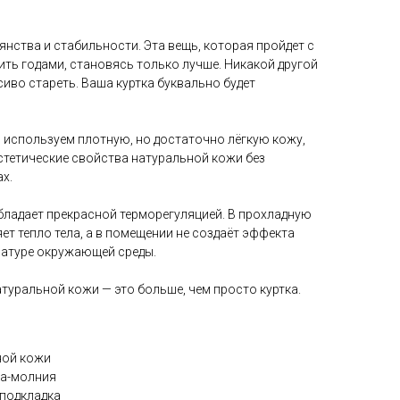
янства и стабильности. Эта вещь, которая пройдет с
жить годами, становясь только лучше. Никакой другой
сиво стареть. Ваша куртка буквально будет
 используем плотную, но достаточно лёгкую кожу,
стетические свойства натуральной кожи без
х.
бладает прекрасной терморегуляцией. В прохладную
ет тепло тела, а в помещении не создаёт эффекта
ературе окружающей среды.
атуральной кожи — это больше, чем просто куртка.
ной кожи
ка-молния
 подкладка