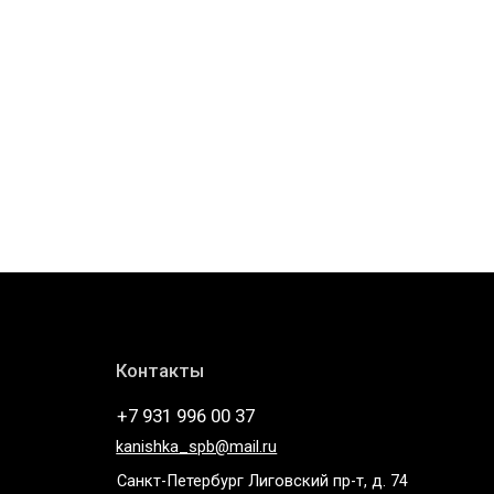
Контакты
+7 931 996 00 37
kanishka_spb@mail.ru
Санкт-Петербург Лиговский пр-т, д. 74
Telegram
* компания Meta, которой принадлежат Instagram и
WhatsApp запрещена в России