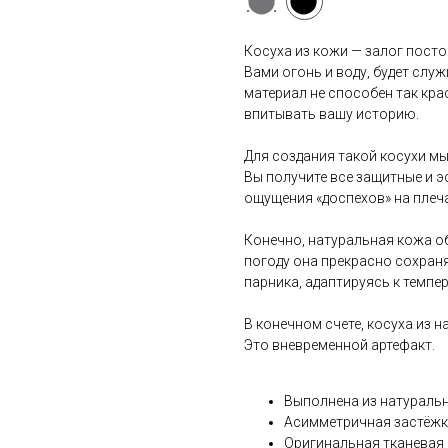
Косуха из кожи — залог посто
Вами огонь и воду, будет слу
материал не способен так кра
впитывать вашу историю.
Для создания такой косухи мы
Вы получите все защитные и э
ощущения «доспехов» на плеча
Конечно, натуральная кожа о
погоду она прекрасно сохраня
парника, адаптируясь к темп
В конечном счете, косуха из н
Это вневременной артефакт.
Выполнена из натураль
Асимметричная застёж
Оригинальная тканевая