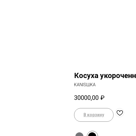
Косуха укорочен
KANISШKA
30000,00
₽
В корзину
⬤
⬤