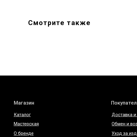
Смотрите также
Магазин
Покупателям
Каталог
Доставка и оплата
Мастерская
Обмен и возврат
О бренде
Уход за изделиями
О материалах
ИП Богданова А.В.
Политика конфиде
ОГРНИП 307 7847 081 00060
Пользовательское 
ИНН 78 102 079 6336
Договор оферты