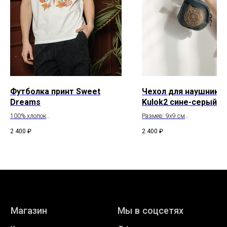
Telegram
* компания Meta, которой принадлежат Instagram и WhatsApp
запрещена в России
Футболка принт Sweet
Чехол для наушнико
Dreams
Kulok2 сине-серый
100% хлопок
Размер: 9x9 см
Состав: натуральная кожа
2 400
₽
2 400
₽