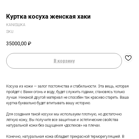
Куртка косуха женская хаки
KANISШKA
SKU:
35000,00
₽
В корзину
Косуха из кожи — залог постоянства и стабильности. Эта вещь, которая
пройдет с Вами огонь и воду, будет служить годами, становясь только
лучше. Никакой другой материал не способен так красиво стареть. Ваша
куртка буквально будет впитывать вашу историю.
Для создания такой косухи мы используем плотную, но достаточно
лёгкую кожу, Вы получите все защитные и эстетические свойства
натуральной кожи без ощущения «доспехов» на плечах.
Конечно, натуральная кожа обладает прекрасной терморегуляцией. В