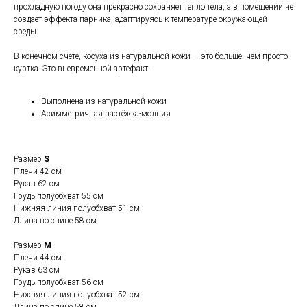
прохладную погоду она прекрасно сохраняет тепло тела, а в помещении не
создаёт эффекта парника, адаптируясь к температуре окружающей
среды.
В конечном счете, косуха из натуральной кожи — это больше, чем просто
куртка. Это вневременной артефакт.
Выполнена из натуральной кожи
Асимметричная застёжка-молния
Размер
S
Плечи 42 см
Рукав 62 см
Грудь полуобхват 55 см
Нижняя линия полуобхват 51 см
Длина по спине 58 см
Размер
М
Плечи 44 см
Рукав 63 см
Грудь полуобхват 56 см
Нижняя линия полуобхват 52 см