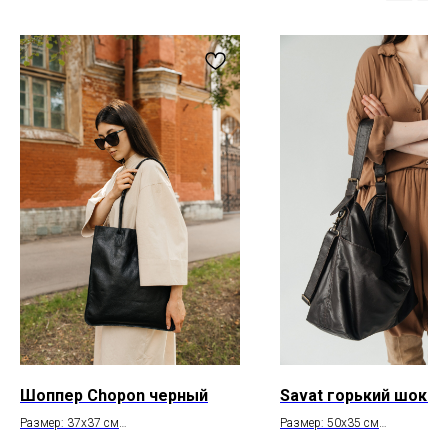
О бренде
Inst*
Покупателям
Контакты
Доставка и оплата
+7 931 996 00 37
Обмен и возврат
kanishka_spb@mail.ru
Уход за изделиями
Санкт-Петербург
из кожи
Лиговский пр-т, д. 74
О материалах
ИП Богданова А.В.
Политика конфиденциальности
ОГРНИП 307 7847 081 00060
Пользовательское соглашение
ИНН 78 102 079 6336
Договор оферты
Сертификаты и декларации
Редизайн сайта
Telegram
* компания Meta, которой принадлежат Instagram и WhatsApp
запрещена в России
Шоппер Chopon черный
Savat горький шоко
Размер: 37x37 см
Размер: 50х35 см
Состав: натуральная кожа
Состав: натуральная кожа