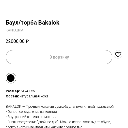
Баул/торба Bakalok
KANISШKA
22000,00
₽
В корзину
⬤
Размер:
61×41 см
Состав:
натуральная кожа
BAKALOK — Прочная кожаная сумка-баул с текстильной подкладкой.
- Основное отделение на молнии
- Внутренний карман на молнии
Магазин
Мы в соцсетях
- Внешнее отделение "двойное дно". Можно использовать для обуви,
спортивного инвентаря или как укреплённое дно