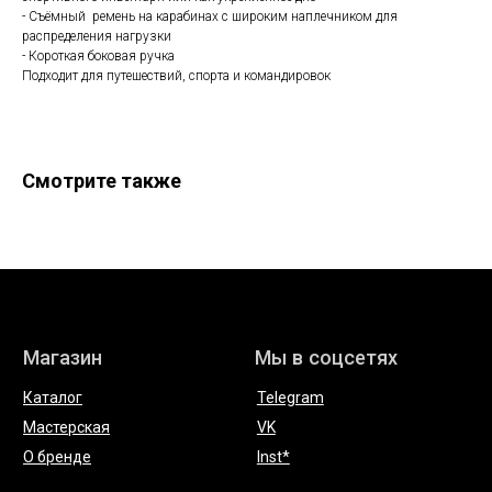
Каталог
Telegram
- Съёмный ремень на карабинах с широким наплечником для
Мастерская
VK
распределения нагрузки
О бренде
Inst*
- Короткая боковая ручка
Подходит для путешествий, спорта и командировок
Покупателям
Контакты
Доставка и оплата
+7 931 996 00 37
Обмен и возврат
kanishka_spb@mail.ru
Уход за изделиями
Санкт-Петербург
из кожи
Лиговский пр-т, д. 74
Смотрите также
О материалах
ИП Богданова А.В.
Политика конфиденциальности
ОГРНИП 307 7847 081 00060
Пользовательское соглашение
ИНН 78 102 079 6336
Договор оферты
Сертификаты и декларации
Редизайн сайта
Telegram
* компания Meta, которой принадлежат Instagram и WhatsApp
запрещена в России