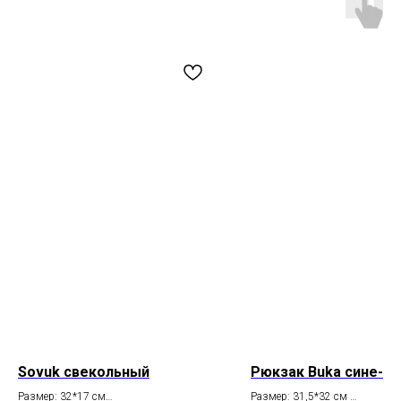
Магазин
Мы в соцсетях
Каталог
Telegram
Мастерская
VK
О бренде
Inst*
Покупателям
Контакты
Доставка и оплата
+7 931 996 00 37
Обмен и возврат
kanishka_spb@mail.ru
Уход за изделиями
Санкт-Петербург
из кожи
Лиговский пр-т, д. 74
О материалах
ИП Богданова А.В.
Политика конфиденциальности
ОГРНИП 307 7847 081 00060
Пользовательское соглашение
ИНН 78 102 079 6336
Договор оферты
Сертификаты и декларации
Редизайн сайта
Sovuk свекольный
Рюкзак Buka сине-с
Размер: 32*17 см
Размер: 31,5*32 см
Telegram