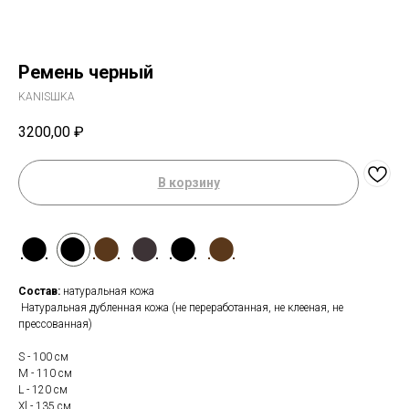
Ремень черный
KANISШKA
3200,00
₽
В корзину
⬤
⬤
⬤
⬤
⬤
⬤
Состав:
натуральная кожа
Натуральная дубленная кожа (не переработанная, не клееная, не
прессованная)
Магазин
Мы в соцсетях
Каталог
Telegram
S - 100 см
Мастерская
VK
M - 110 см
О бренде
Inst*
L - 120 см
Xl - 135 см