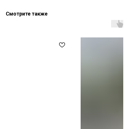
Смотрите также
Магазин
Мы в соцсетях
Каталог
Telegram
Мастерская
VK
О бренде
Inst*
Покупателям
Контакты
Доставка и оплата
+7 931 996 00 37
Обмен и возврат
kanishka_spb@mail.ru
Уход за изделиями
Санкт-Петербург
из кожи
Лиговский пр-т, д. 74
О материалах
ИП Богданова А.В.
Политика конфиденциальности
ОГРНИП 307 7847 081 00060
Пользовательское соглашение
ИНН 78 102 079 6336
Договор оферты
Сертификаты и декларации
Редизайн сайта