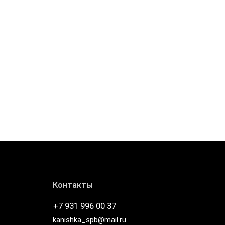
Контакты
+7 931 996 00 37
kanishka_spb@mail.ru
Санкт-Петербург Лиговский пр-т, д. 74