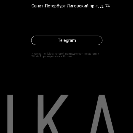
Telegram
* компания Meta, которой принадлежат Instagram и
WhatsApp запрещена в России