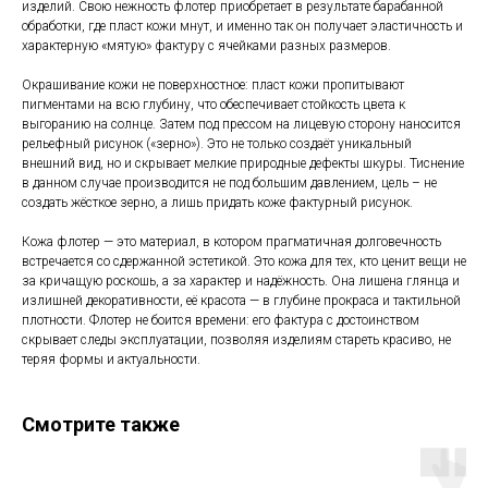
изделий. Свою нежность флотер приобретает в результате барабанной
обработки, где пласт кожи мнут, и именно так он получает эластичность и
характерную «мятую» фактуру с ячейками разных размеров.
Окрашивание кожи не поверхностное: пласт кожи пропитывают
пигментами на всю глубину, что обеспечивает стойкость цвета к
выгоранию на солнце. Затем под прессом на лицевую сторону наносится
рельефный рисунок («зерно»). Это не только создаёт уникальный
внешний вид, но и скрывает мелкие природные дефекты шкуры. Тиснение
в данном случае производится не под большим давлением, цель – не
создать жёсткое зерно, а лишь придать коже фактурный рисунок.
Кожа флотер — это материал, в котором прагматичная долговечность
встречается со сдержанной эстетикой. Это кожа для тех, кто ценит вещи не
за кричащую роскошь, а за характер и надёжность. Она лишена глянца и
излишней декоративности, её красота — в глубине прокраса и тактильной
плотности. Флотер не боится времени: его фактура с достоинством
скрывает следы эксплуатации, позволяя изделиям стареть красиво, не
теряя формы и актуальности.
Магазин
Мы в соцсетях
Смотрите также
Каталог
Telegram
Мастерская
VK
О бренде
Inst*