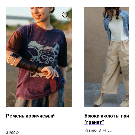
Покупателям
Контакты
Доставка и оплата
+7 931 996 00 37
Обмен и возврат
kanishka_spb@mail.ru
Уход за изделиями
Санкт-Петербург
из кожи
Лиговский пр-т, д. 74
О материалах
ИП Богданова А.В.
Политика конфиденциальности
ОГРНИП 307 7847 081 00060
Пользовательское соглашение
ИНН 78 102 079 6336
Договор оферты
Сертификаты и декларации
Редизайн сайта
Telegram
* компания Meta, которой принадлежат Instagram и WhatsApp
запрещена в России
Ремень коричневый
Брюки кюлоты принт
"гранат"
Состав: натуральная кожа
Размер: S, M, L
3 200
₽