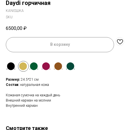
Daydi горчичная
KANISШKA
SKU:
6500,00
₽
В корзину
⬤
⬤
⬤
⬤
⬤
⬤
Размер:
24.5*21 см
Состав:
натуральная кожа
Кожаная сумочка на каждый день
Внешний карман на молнии
Внутренний карман
Смотрите также