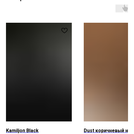
Магазин
Мы в соцсетях
Каталог
Telegram
Мастерская
VK
О бренде
Inst*
Покупателям
Контакты
Доставка и оплата
+7 931 996 00 37
Обмен и возврат
kanishka_spb@mail.ru
Уход за изделиями
Санкт-Петербург
из кожи
Лиговский пр-т, д. 74
О материалах
ИП Богданова А.В.
Политика конфиденциальности
ОГРНИП 307 7847 081 00060
Пользовательское соглашение
ИНН 78 102 079 6336
Договор оферты
Сертификаты и декларации
Редизайн сайта
Kamiljon Black
Dust коричневый нуб
Telegram