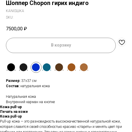
Шоппер Chopon гирих индиго
KANISШKA
SKU:
7500,00
₽
В корзину
⬤
⬤
⬤
⬤
⬤
⬤
⬤
Размер:
37x37 см
Состав:
натуральная кожа
Натуральная кожа
Внутренний карман на кнопке
Кожа pull-up
Печать на коже
Кожа pull-up
Pull-up кожа — это разновидность высококачественной натуральной кожи,
которая славится своей способностью красиво «стареть» и менять цвет при
сгибании или растяжении. Это один из самых живых и харизматичных