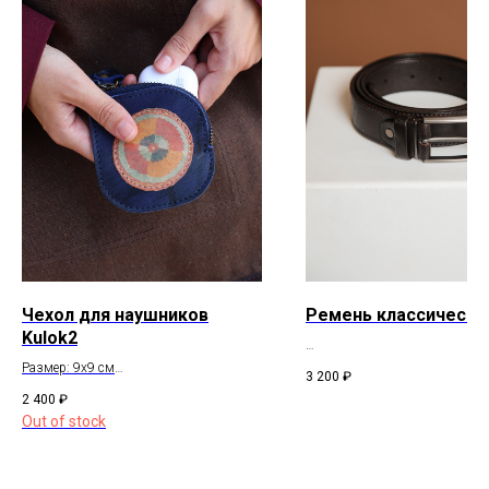
ОГРНИП 307 7847 081 00060
Пользовательское соглашение
ИНН 78 102 079 6336
Договор оферты
Сертификаты и декларации
Редизайн сайта
Telegram
* компания Meta, которой принадлежат Instagram и WhatsApp
запрещена в России
Чехол для наушников
Ремень классически
Kulok2
Состав: натуральная кожа
Размер: 9x9 см
3 200
₽
Состав: натуральная кожа
2 400
₽
Out of stock