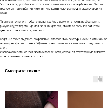
боится влаги, устойчиво к истиранию и механическим воздействиям. Оно не
трескается при сгибании изделия, что критически важно для аксессуаров из
кожи.
Также эта технология обеспечивает крайне высокую четкость изображения:
рисунок будет передан до мельчайших деталей, вместе со большой палитрой
цветов и сложными градиентами.
Отдельно стоит выделить сохранение неповторимой текстуры кожи: в отличии от
термотрансферных пленок УФ печать не создает дополнительного ощутимого
Магазин
Мы в соцсетях
слоя.
Изображение становится частью поверхности, сохраняя естественную мягкость
Каталог
Telegram
и тактильные ощущения от кожи.
Мастерская
VK
О бренде
Inst*
Смотрите также
Покупателям
Контакты
Доставка и оплата
+7 931 996 00 37
Обмен и возврат
kanishka_spb@mail.ru
Уход за изделиями
Санкт-Петербург
из кожи
Лиговский пр-т, д. 74
О материалах
ИП Богданова А.В.
Политика конфиденциальности