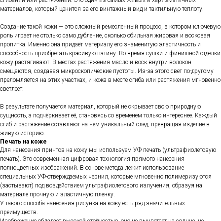
материалов, который ценится за его винтажный вид и тактильную теплоту.
Создание такой кожи — это сложный ремесленный процесс, в котором ключевую
роль играет не столько само дубление, сколько обильная жировая и восковая
пропитка. Именно она придаёт материалу его знаменитую эластичность и
способность приобретать красивую патину. Во время сушки и финишной отделки
кожу растягивают. В местах растяжения масло и воск внутри волокон
смещаются, создавая микроскопические пустоты. Из-за этого свет по-другому
преломляется на этих участках, и кожа в месте сгиба или растяжения мгновенно
светлеет.
В результате получается материал, который не скрывает свою природную
сущность, а подчёркивает её, становясь со временем только интереснее. Каждый
сгиб и растяжение оставляют на нём уникальный след, превращая изделие в
живую историю.
Печать на коже
Для нанесения принтов на кожу мы используем УФ печать (ультрафиолетовую
печать). Это современная цифровая технология прямого нанесения
полноцветных изображений. В основе метода лежит использование
специальных УФ-отверждаемых чернил, которые мгновенно полимеризуются
(застывают) под воздействием ультрафиолетового излучения, образуя на
материале прочную и эластичную пленку.
У такого способа нанесения рисунка на кожу есть ряд значительных
преимуществ.
Изображение обладает высокой стойкостью, оно не выцветает на солнце, не