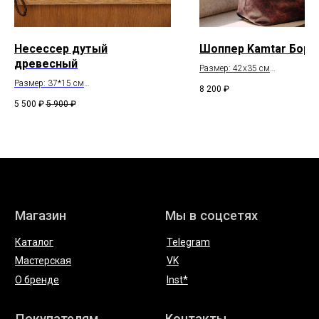
Несессер дутый
Шоппер Kamtar Борд
древесный
Размер: 42x35 см
Состав: натуральная кожа
Размер: 37*15 см
8 200
₽
Состав: натуральная кожа
5 500
₽
5 900
₽