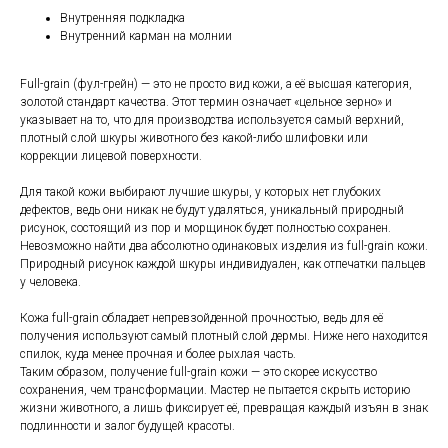
Внутренняя подкладка
Внутренний карман на молнии
Full-grain (фул-грейн) — это не просто вид кожи, а её высшая категория,
золотой стандарт качества. Этот термин означает «цельное зерно» и
указывает на то, что для производства используется самый верхний,
плотный слой шкуры животного без какой-либо шлифовки или
коррекции лицевой поверхности.
Для такой кожи выбирают лучшие шкуры, у которых нет глубоких
дефектов, ведь они никак не будут удаляться, уникальный природный
рисунок, состоящий из пор и морщинок будет полностью сохранен.
Невозможно найти два абсолютно одинаковых изделия из full-grain кожи.
Природный рисунок каждой шкуры индивидуален, как отпечатки пальцев
у человека.
Кожа full-grain обладает непревзойденной прочностью, ведь для её
получения используют самый плотный слой дермы. Ниже него находится
спилок, куда менее прочная и более рыхлая часть.
Таким образом, получение full-grain кожи — это скорее искусство
сохранения, чем трансформации. Мастер не пытается скрыть историю
жизни животного, а лишь фиксирует её, превращая каждый изъян в знак
подлинности и залог будущей красоты.