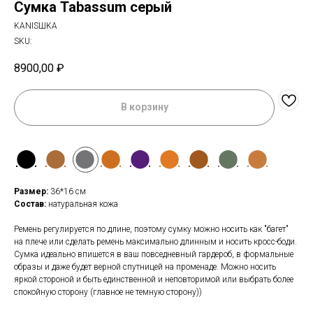
Сумка Tabassum серый
KANISШKA
SKU:
8900,00
₽
В корзину
⬤
⬤
⬤
⬤
⬤
⬤
⬤
⬤
⬤
Размер:
36*16 см
Состав:
натуральная кожа
Ремень регулируется по длине, поэтому сумку можно носить как "багет"
на плече или сделать ремень максимально длинным и носить кросс-боди.
Сумка идеально впишется в ваш повседневный гардероб, в формальные
образы и даже будет верной спутницей на променаде. Можно носить
яркой стороной и быть единственной и неповторимой или выбрать более
спокойную сторону (главное не темную сторону))