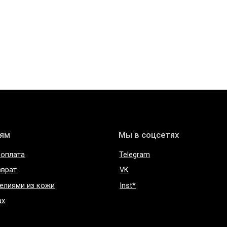
Мы в соцсетях
Telegram
VK
 из кожи
Inst*
нциальности
Сертификаты и декларации
соглашение
Редизайн сайта