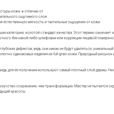
стуры кожи: в отличии от
нительного ощутимого слоя.
я естественную мягкость и тактильные ощущения от кожи.
высшая категория, золотой стандарт качества. Этот термин означает 
отного без какой-либо шлифовки или коррекции лицевой поверхно
глубоких дефектов, ведь они никак не будут удаляться, уникальн
ютно одинаковых изделия из full-grain кожи. Природный рисунок 
 ведь для её получения используют самый плотный слой дермы. Ниж
е искусство сохранения, чем трансформации. Мастер не пытается с
удущей красоты.