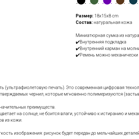
Размер:
18x15x8 cm
Состав:
натуральная кожа
Миниатюрная сумка из натура
✔️Внутренняя подкладка
✔️Внутренний карман на молн
✔️Ремень можно механически 
ать (ультрафиолетовую печать). Это современная цифровая техно
тверждаемых чернил, которые мгновенно полимеризуются (засты
значительных преимуществ.
етает на солнце, не боится влаги, устойчиво к истиранию и меха
ов из кожи.
ткость изображения: рисунок будет передан до мельчайших детале