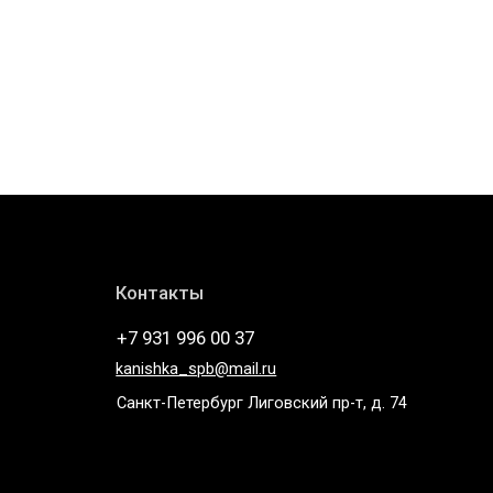
Контакты
+7 931 996 00 37
kanishka_spb@mail.ru
Санкт-Петербург Лиговский пр-т, д. 74
Telegram
* компания Meta, которой принадлежат Instagram и
WhatsApp запрещена в России