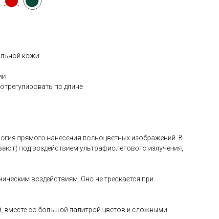
льной кожи:
ии
отрегулировать по длине
логия прямого нанесения полноцветных изображений. В
вают) под воздействием ультрафиолетового излучения,
ническим воздействиям. Оно не трескается при
й, вместе со большой палитрой цветов и сложными