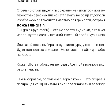
градиентами.
Отдельно стоит выделить сохранение неповторимой тек
термотрансферных пленок УФ печать не создает допол
Изображение становится частью поверхности, сохраня
Кожа Full-grain
Full-grain (фул-грейн) — это не просто вид кожи, а её 
используется самый верхний, плотный слой шкуры жив
Для такой кожи выбирают лучшие шкуры, у которых нет 
будет полностью сохранен. Невозможно найти два абсол
человека.
Кожа full-grain обладает непревзойденной прочностью,
рыхлая часть.
Таким образом, получение full-grain кожи — это скоре
превращая каждый изъян в знак подлинности и залог б