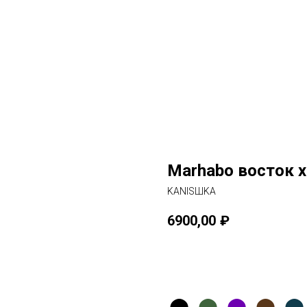
Marhabo восток 
KANISШKA
6900,00
₽
В корзину
⬤
⬤
⬤
⬤
⬤