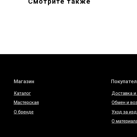
Смотрите также
Магазин
Покупателям
Каталог
Доставка и оплата
Мастерская
Обмен и возврат
О бренде
Уход за изделиями
О материалах
ИП Богданова А.В.
Политика конфиде
ОГРНИП 307 7847 081 00060
Пользовательское 
ИНН 78 102 079 6336
Договор оферты