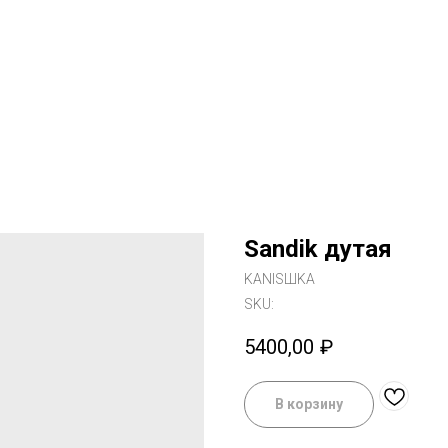
Sandik дутая
KANISШKA
SKU:
5400,00
₽
В корзину