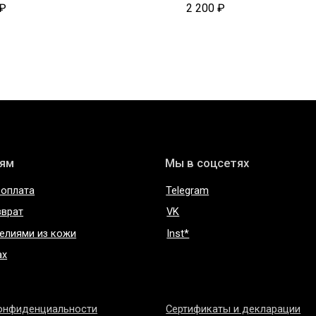
₽
2 200
₽
Мы в соцсетях
Telegram
VK
 из кожи
Inst*
нциальности
Сертификаты и декларации
соглашение
Редизайн сайта