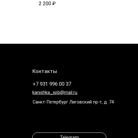
2 200
₽
Контакты
+7 931 996 00 37
kanishka_spb@mail.ru
Санкт-Петербург Лиговский пр-т, д. 74
Telegram
* компания Meta, которой принадлежат Instagram и
WhatsApp запрещена в России