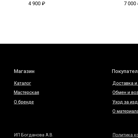
4 900
₽
7 000
Магазин
Покупателям
Каталог
Доставка и оплата
Мастерская
Обмен и возврат
О бренде
Уход за изделиями
О материалах
ИП Богданова А.В.
Политика конфиде
ОГРНИП 307 7847 081 00060
Пользовательское 
ИНН 78 102 079 6336
Договор оферты