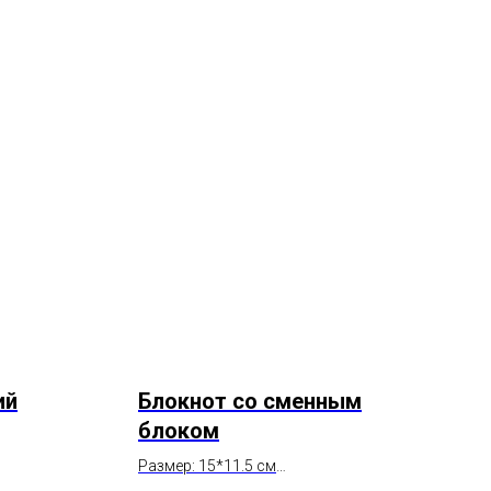
ий
Блокнот со сменным
блоком
Размер: 15*11.5 см
Состав: натуральная кожа, бумага