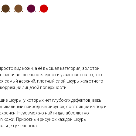
⬤
⬤
⬤
⬤
е просто вид кожи, а её высшая категория, золотой
н означает «цельное зерно» и указывает на то, что
ся самый верхний, плотный слой шкуры животного
 коррекции лицевой поверхности.
ие шкуры, у которых нет глубоких дефектов, ведь
, уникальный природный рисунок, состоящий из пор и
охранен. Невозможно найти два абсолютно
rain кожи. Природный рисунок каждой шкуры
альцев у человека.