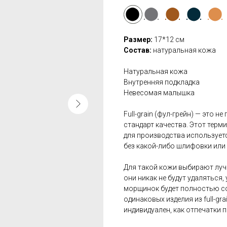
⬤
⬤
⬤
⬤
⬤
Размер:
17*12 см
Состав:
натуральная кожа
Натуральная кожа
Внутренняя подкладка
Невесомая малышка
Full-grain (фул-грейн) — это н
стандарт качества. Этот терми
для производства использует
без какой-либо шлифовки или
Для такой кожи выбирают лучш
они никак не будут удаляться
морщинок будет полностью с
одинаковых изделия из full-g
индивидуален, как отпечатки п