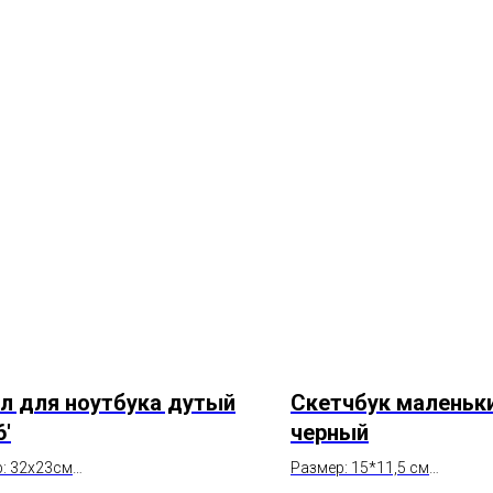
л для ноутбука дутый
Скетчбук маленьк
6'
черный
: 32х23см
Размер: 15*11,5 см
: натуральная кожа