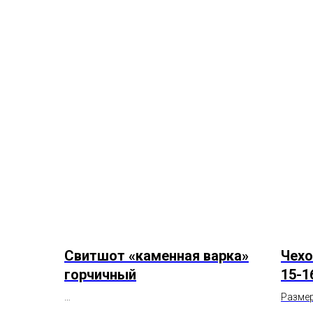
Свитшот «каменная варка»
Чехо
горчичный
15-1
Размер
Состав: натуральный хлопок
Состав