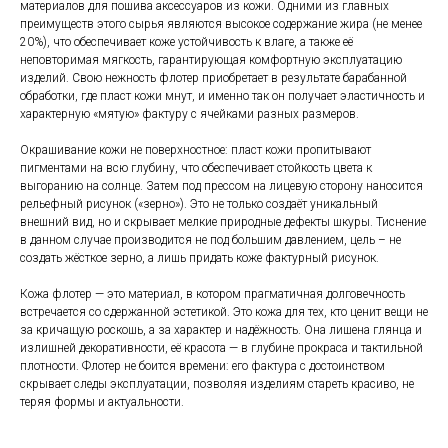
материалов для пошива аксессуаров из кожи. Одними из главных
преимуществ этого сырья являются высокое содержание жира (не менее
20%), что обеспечивает коже устойчивость к влаге, а также её
неповторимая мягкость, гарантирующая комфортную эксплуатацию
изделий. Свою нежность флотер приобретает в результате барабанной
обработки, где пласт кожи мнут, и именно так он получает эластичность и
характерную «мятую» фактуру с ячейками разных размеров.
Окрашивание кожи не поверхностное: пласт кожи пропитывают
пигментами на всю глубину, что обеспечивает стойкость цвета к
выгоранию на солнце. Затем под прессом на лицевую сторону наносится
рельефный рисунок («зерно»). Это не только создаёт уникальный
внешний вид, но и скрывает мелкие природные дефекты шкуры. Тиснение
в данном случае производится не под большим давлением, цель – не
создать жёсткое зерно, а лишь придать коже фактурный рисунок.
Кожа флотер — это материал, в котором прагматичная долговечность
встречается со сдержанной эстетикой. Это кожа для тех, кто ценит вещи не
за кричащую роскошь, а за характер и надёжность. Она лишена глянца и
излишней декоративности, её красота — в глубине прокраса и тактильной
плотности. Флотер не боится времени: его фактура с достоинством
скрывает следы эксплуатации, позволяя изделиям стареть красиво, не
теряя формы и актуальности.
Магазин
Мы в соцсетях