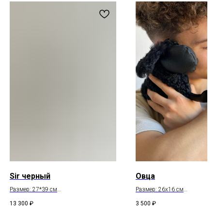
Магазин
Мы в соцсетях
Каталог
Telegram
Мастерская
VK
О бренде
Inst*
Покупателям
Контакты
Доставка и оплата
+7 931 996 00 37
Обмен и возврат
kanishka_spb@mail.ru
Уход за изделиями
Санкт-Петербург
из кожи
Лиговский пр-т, д. 74
О материалах
ИП Богданова А.В.
Политика конфиденциальности
ОГРНИП 307 7847 081 00060
Пользовательское соглашение
ИНН 78 102 079 6336
Договор оферты
Сертификаты и декларации
Редизайн сайта
Sir черный
Овца
Размер: 27*39 см
Размер: 26х16 см
Telegram
Состав: натуральная кожа
Состав: натуральная кожа,
13 300
₽
3 500
₽
натуральный мех
* компания Meta, которой принадлежат Instagram и WhatsApp
запрещена в России