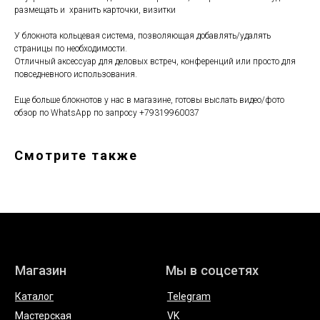
Магазин
Мы в соцсетях
размещать и хранить карточки, визитки
Каталог
Telegram
У блокнота кольцевая система, позволяющая добавлять/удалять
Мастерская
VK
страницы по необходимости.
О бренде
Inst*
Отличный аксессуар для деловых встреч, конференций или просто для
повседневного использования.
Покупателям
Контакты
Еще больше блокнотов у нас в магазине, готовы выслать видео/фото
Доставка и оплата
+7 931 996 00 37
обзор по WhatsApp по запросу +79319960037
Обмен и возврат
kanishka_spb@mail.ru
Уход за изделиями
Санкт-Петербург
из кожи
Лиговский пр-т, д. 74
О материалах
Смотрите также
ИП Богданова А.В.
Политика конфиденциальности
ОГРНИП 307 7847 081 00060
Пользовательское соглашение
ИНН 78 102 079 6336
Договор оферты
Сертификаты и декларации
Редизайн сайта
Telegram
* компания Meta, которой принадлежат Instagram и WhatsApp
запрещена в России