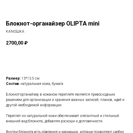
Блокнот-органайзер OLIPTA mini
KANISШKA
2700,00
₽
В корзину
Размер:
13*13.5 см
Состав:
натуральная кожа, бумага
Блокнот-органайзер в кожаном переплете является превосходным
решением для организации и хранения важных записей, планов, идей и
другой необходимой информации.
Переплет из натуральной кожи обеспечивает элегантный и стильный
внешний вид блокнота, добавляя роскоши и долговечности.
Внутри блокнота есть отделения и кармашки, которые позволяют удобно